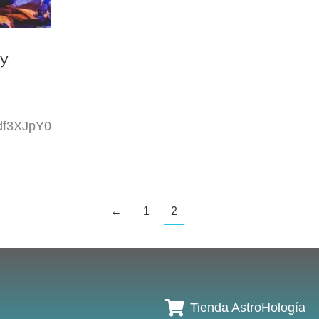
 y
Hdf3XJpY0
←
1
2
Tienda AstroHología