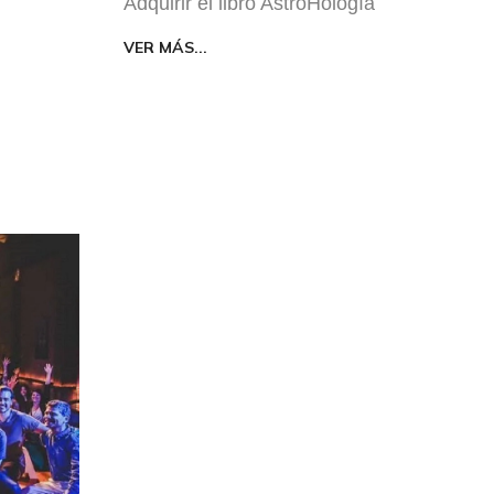
Adquirir el libro AstroHología
VER MÁS...