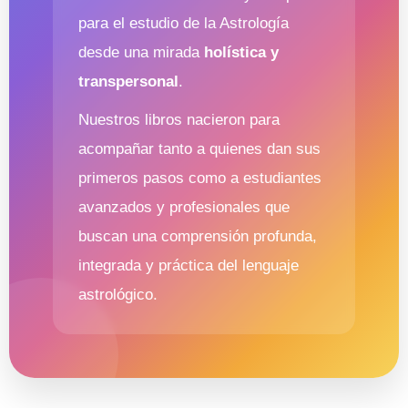
para el estudio de la Astrología
desde una mirada
holística y
transpersonal
.
Nuestros libros nacieron para
acompañar tanto a quienes dan sus
primeros pasos como a estudiantes
avanzados y profesionales que
buscan una comprensión profunda,
integrada y práctica del lenguaje
astrológico.