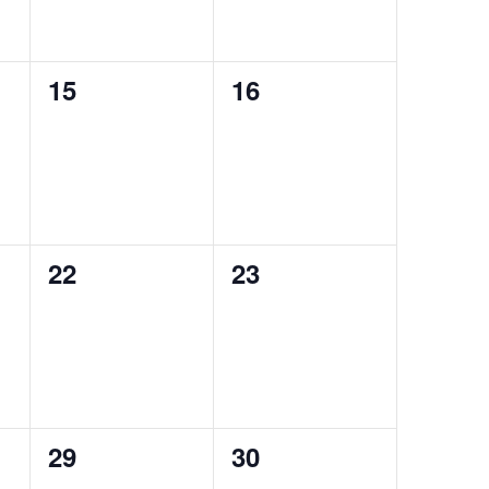
0
0
15
16
eventos,
eventos,
0
0
22
23
eventos,
eventos,
0
0
29
30