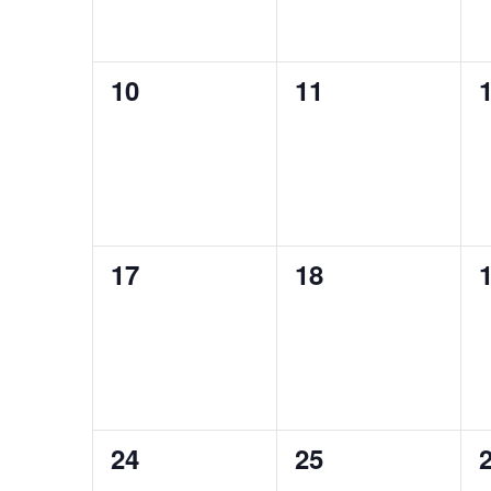
0
0
10
11
eventos,
eventos,
e
0
0
17
18
eventos,
eventos,
e
0
0
24
25