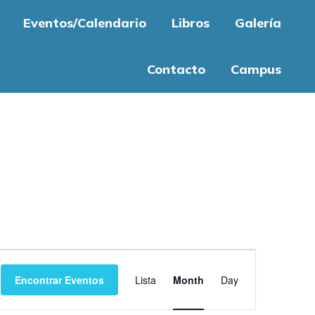
Eventos/Calendario
Libros
Galería
Contacto
Campus
Evento
Encontrar Eventos
Lista
Month
Day
Vistas
de