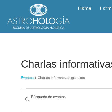
Home
Form
Charlas informativa
Eventos
Charlas informativas gratuitas
Eventos
Ingrese
de
La
Clave.