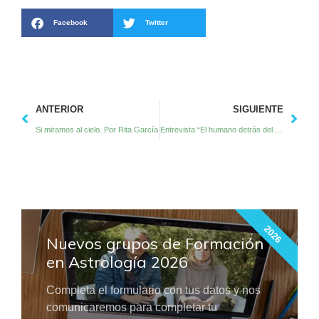
Facebook
Twitter
ANTERIOR
SIGUIENTE
Si miramos al cielo. Por Rita García
Entrevista “El humano detrás del astrólogo”. Por Elio Frongia
2026
Nuevos grupos de Formación
en Astrología 2026
Completa el formulario con tus datos y nos
comunicaremos para completar tu